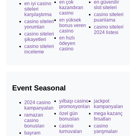
en çok
en güvenilir
en iyi casino
kazandıran
slot siteleri
siteleri
casino
karşılaştırma
casino siteleri
en yüksek
puanlama
casino siteleri
bonus veren
yorumları
casino siteleri
casino
2024 listesi
casino siteleri
en hızlı
şikayetleri
ödeyen
casino siteleri
casino
inceleme
Event Seasonal
yılbaşı casino
jackpot
2024 casino
promosyonları
kampanyaları
kampanyaları
özel gün
mega kazanç
ramazan
bonusları
fırsatları
casino
bonusları
casino
casino
turnuvaları
yarışmaları
bayram