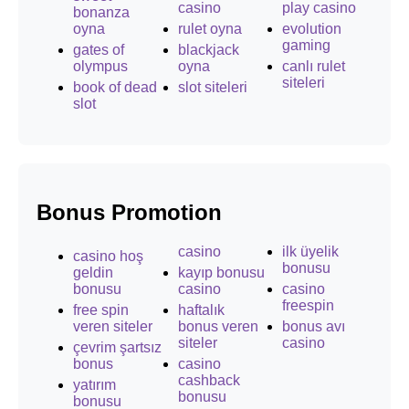
casino
play casino
bonanza
oyna
rulet oyna
evolution
gaming
gates of
blackjack
olympus
oyna
canlı rulet
siteleri
book of dead
slot siteleri
slot
Bonus Promotion
casino
ilk üyelik
casino hoş
bonusu
geldin
kayıp bonusu
bonusu
casino
casino
freespin
free spin
haftalık
veren siteler
bonus veren
bonus avı
siteler
casino
çevrim şartsız
bonus
casino
cashback
yatırım
bonusu
bonusu