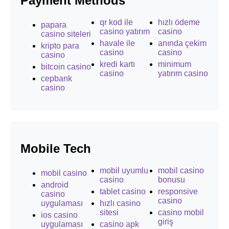
Payment Methods
qr kod ile
hızlı ödeme
papara
casino yatırım
casino
casino siteleri
havale ile
anında çekim
kripto para
casino
casino
casino
kredi kartı
minimum
bitcoin casino
casino
yatırım casino
cepbank
casino
Mobile Tech
mobil uyumlu
mobil casino
mobil casino
casino
bonusu
android
tablet casino
responsive
casino
casino
uygulaması
hızlı casino
sitesi
casino mobil
ios casino
giriş
uygulaması
casino apk