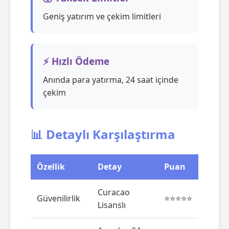
Geniş yatırım ve çekim limitleri
⚡ Hızlı Ödeme
Anında para yatırma, 24 saat içinde
çekim
📊 Detaylı Karşılaştırma
Özellik
Detay
Puan
Curacao
Güvenilirlik
⭐⭐⭐⭐⭐
Lisanslı