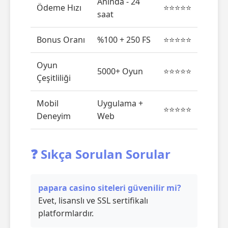
Anında - 24
Ödeme Hızı
⭐⭐⭐⭐⭐
saat
Bonus Oranı
%100 + 250 FS
⭐⭐⭐⭐⭐
Oyun
5000+ Oyun
⭐⭐⭐⭐⭐
Çeşitliliği
Mobil
Uygulama +
⭐⭐⭐⭐⭐
Deneyim
Web
❓ Sıkça Sorulan Sorular
papara casino siteleri güvenilir mi?
Evet, lisanslı ve SSL sertifikalı
platformlardır.