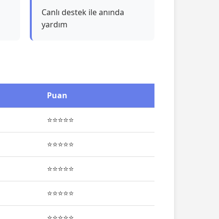
Canlı destek ile anında
yardım
Puan
⭐⭐⭐⭐⭐
⭐⭐⭐⭐⭐
⭐⭐⭐⭐⭐
⭐⭐⭐⭐⭐
⭐⭐⭐⭐⭐