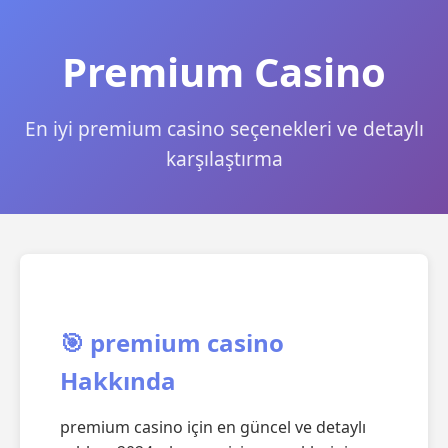
Premium Casino
En iyi premium casino seçenekleri ve detaylı
karşılaştırma
🎯 premium casino
Hakkında
premium casino için en güncel ve detaylı