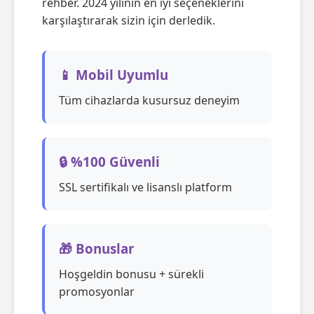
rehber. 2024 yılının en iyi seçeneklerini
karşılaştırarak sizin için derledik.
📱 Mobil Uyumlu
Tüm cihazlarda kusursuz deneyim
🔒 %100 Güvenli
SSL sertifikalı ve lisanslı platform
🎁 Bonuslar
Hoşgeldin bonusu + sürekli
promosyonlar