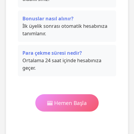
Bonuslar nasıl alınır?
İlk üyelik sonrası otomatik hesabınıza
tanımlanır.
Para çekme süresi nedir?
Ortalama 24 saat içinde hesabınıza
geçer.
🎰 Hemen Başla