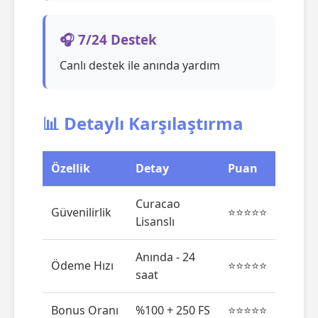
🎧 7/24 Destek
Canlı destek ile anında yardım
📊 Detaylı Karşılaştırma
Özellik
Detay
Puan
Curacao
Güvenilirlik
⭐⭐⭐⭐⭐
Lisanslı
Anında - 24
Ödeme Hızı
⭐⭐⭐⭐⭐
saat
Bonus Oranı
%100 + 250 FS
⭐⭐⭐⭐⭐