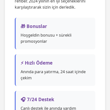
rehber. 2024 yılının en iyi seçeneklerini
karşılaştırarak sizin için derledik.
🎁 Bonuslar
Hoşgeldin bonusu + sürekli
promosyonlar
⚡ Hızlı Ödeme
Anında para yatırma, 24 saat içinde
çekim
🎧 7/24 Destek
Canlı destek ile anında yardım