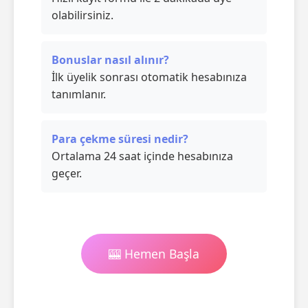
olabilirsiniz.
Bonuslar nasıl alınır?
İlk üyelik sonrası otomatik hesabınıza
tanımlanır.
Para çekme süresi nedir?
Ortalama 24 saat içinde hesabınıza
geçer.
🎰 Hemen Başla