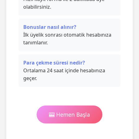
olabilirsiniz.
Bonuslar nasıl alınır?
İlk üyelik sonrası otomatik hesabınıza
tanımlanır.
Para çekme süresi nedir?
Ortalama 24 saat içinde hesabınıza
geçer.
🎰 Hemen Başla