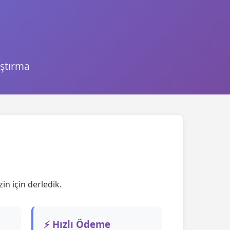
aştırma
in için derledik.
⚡ Hızlı Ödeme