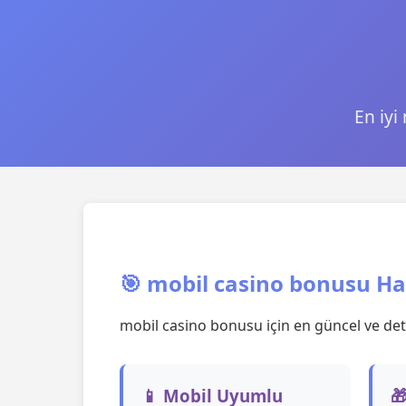
En iyi
🎯 mobil casino bonusu H
mobil casino bonusu için en güncel ve detayl
📱 Mobil Uyumlu
