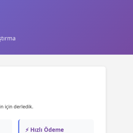
aştırma
in için derledik.
⚡ Hızlı Ödeme