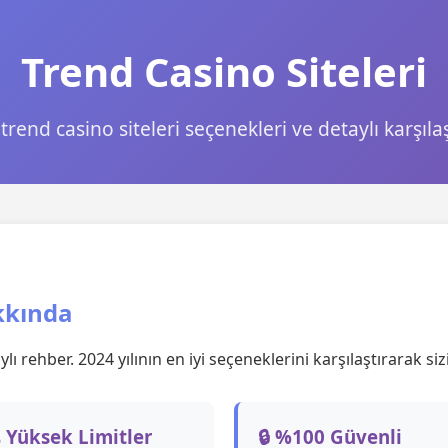
Trend Casino Siteleri
 trend casino siteleri seçenekleri ve detaylı karşıl
akkında
lı rehber. 2024 yılının en iyi seçeneklerini karşılaştırarak siz
 Yüksek Limitler
🔒 %100 Güvenli