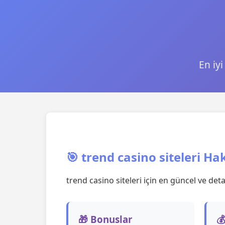
En iyi
🎯 trend casino siteleri H
trend casino siteleri için en güncel ve detay
🎁 Bonuslar
