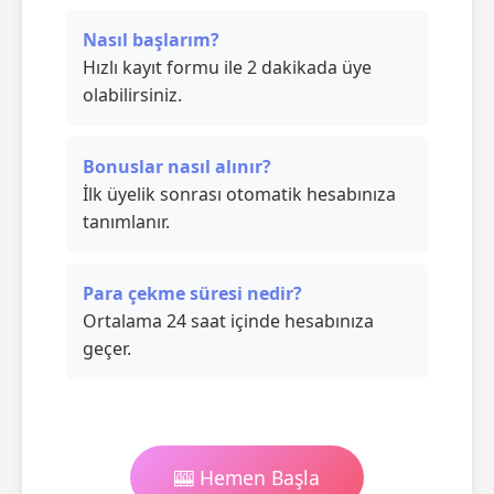
Nasıl başlarım?
Hızlı kayıt formu ile 2 dakikada üye
olabilirsiniz.
Bonuslar nasıl alınır?
İlk üyelik sonrası otomatik hesabınıza
tanımlanır.
Para çekme süresi nedir?
Ortalama 24 saat içinde hesabınıza
geçer.
🎰 Hemen Başla