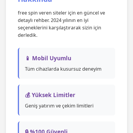
free spin veren siteler için en güncel ve
detaylı rehber. 2024 yılının en iyi
seçeneklerini karşılaştırarak sizin için
derledik.
📱 Mobil Uyumlu
Tüm cihazlarda kusursuz deneyim
💰 Yüksek Limitler
Geniş yatırım ve çekim limitleri
🔒 %100 Güvenli