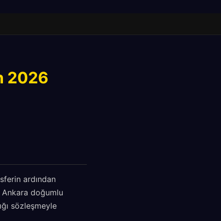
an 2026
nsferin ardından
5 Ankara doğumlu
dığı sözleşmeyle