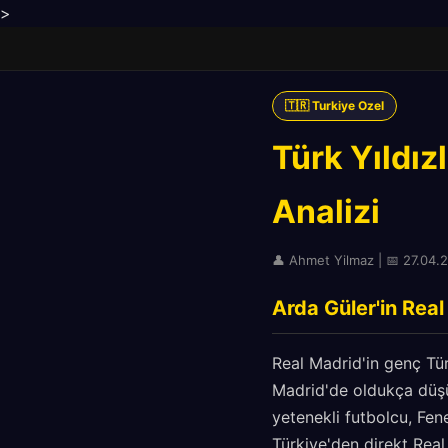
>
🇹🇷 Turkiye Ozel
Türk Yıldız
Analizi
👤 Ahmet Yilmaz | 📅 27.04.2
Arda Güler'in Rea
Real Madrid'in genç Türk
Madrid'de oldukça düş
yetenekli futbolcu, Fen
Türkiye'den direkt Real