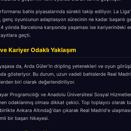
rformansı bahis piyasalarında sürekli takip ediliyor. La Liga
r, genç oyuncunun adaptasyon sürecinin ne kadar başarılı geç
4 yılında Barcelona karşısında yaşaması ise kariyerindeki e
ayıtlara geçti.
 ve Kariyer Odaklı Yaklaşım
yaşasa da, Arda Güler'in dripling yetenekleri ve oyun görüş
nda gösteriyor. Bu durum, uzun vadeli bahislerde Real Madrid
erden biri olarak değerlendiriliyor.
sayar Programcılığı ve Anadolu Üniversitesi Sosyal Hizmetler 
en odaklanmış olması dikkat çekici. Top toplayıcı olarak ba
 birlikte Ankara Altındağ'dan çıkarak Real Madrid'e ulaşması
li bir başarı hikayesi.