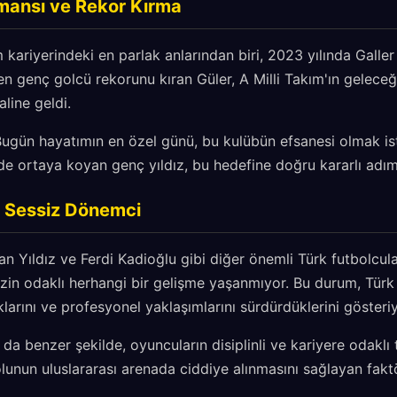
rmansı ve Rekor Kırma
m kariyerindeki en parlak anlarından biri, 2023 yılında Galler 
 en genç golcü rekorunu kıran Güler, A Milli Takım'ın geleceğ
aline geldi.
Bugün hayatımın en özel günü, bu kulübün efsanesi olmak is
lde ortaya koyan genç yıldız, bu hedefine doğru kararlı adımla
n Sessiz Dönemci
 Yıldız ve Ferdi Kadioğlu gibi diğer önemli Türk futbolcula
n odaklı herhangi bir gelişme yaşanmıyor. Bu durum, Türk 
larını ve profesyonel yaklaşımlarını sürdürdüklerini gösteriy
da benzer şekilde, oyuncuların disiplinli ve kariyere odaklı 
lunun uluslararası arenada ciddiye alınmasını sağlayan faktö