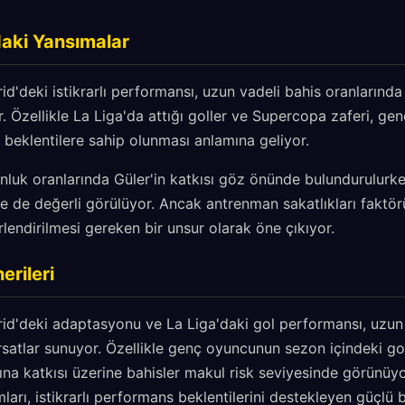
daki Yansımalar
id'deki istikrarlı performansı, uzun vadeli bahis oranlarında
yor. Özellikle La Liga'da attığı goller ve Supercopa zaferi, 
beklentilere sahip olunması anlamına geliyor.
nluk oranlarında Güler'in katkısı göz önünde bulundurulurk
de de değerli görülüyor. Ancak antrenman sakatlıkları faktör
rlendirilmesi gereken bir unsur olarak öne çıkıyor.
erileri
rid'deki adaptasyonu ve La Liga'daki gol performansı, uzun
ırsatlar sunuyor. Özellikle genç oyuncunun sezon içindeki gol
ına katkısı üzerine bahisler makul risk seviyesinde görünüyo
ları, istikrarlı performans beklentilerini destekleyen güçlü b