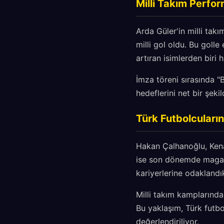
Milli Takım Perfo
Arda Güler'in milli takı
milli gol oldu. Bu golle
artıran isimlerden biri h
İmza töreni sırasında "
hedeflerini net bir şeki
Türk Futbolcuları
Hakan Çalhanoğlu, Kenan
ise son dönemde magazi
kariyerlerine odaklandık
Milli takım kamplarında 
Bu yaklaşım, Türk futbo
değerlendiriliyor.