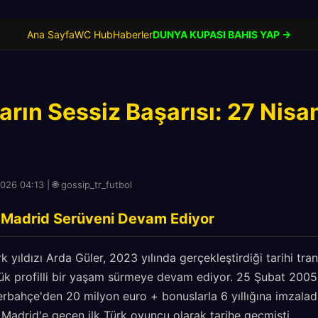
Ana Sayfa
WC Hub
Haberler
DUNYA KUPASI BAHIS YAP →
ların Sessiz Başarısı: 27 Nis
026 04:13 | 🌐 gossip_tr_futbol
l Madrid Serüveni Devam Ediyor
 yıldızı Arda Güler, 2023 yılında gerçekleştirdiği tarihi tra
ük profilli bir yaşam sürmeye devam ediyor. 25 Şubat 200
erbahçe'den 20 milyon euro + bonuslarla 6 yıllığına imzala
 Madrid'e geçen ilk Türk oyuncu olarak tarihe geçmişti.