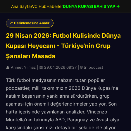
Ana Sayfa
WC Hub
Haberler
DUNYA KUPASI BAHIS YAP →
📈 Derinlemesine Analiz
29 Nisan 2026: Futbol Kulisinde Dünya
Kupası Heyecanı - Türkiye'nin Grup
Şansları Masada
👤 Ahmet Yilmaz | 📅 29.04.2026 08:27 | 🌐 tr_podcast
Türk futbol medyasının nabzını tutan popüler
podcastler, milli takımımızın 2026 Dünya Kupası'na
katılım başarısının yankılarını sürdürürken, grup
aşaması için önemli değerlendirmeler yapıyor. Son
hafta içerisinde yayınlanan analizler, Vincenzo
Montella'nın takımıyla ABD, Paraguay ve Avustralya
karşısındaki şansımızı detaylı bir şekilde ele alıyor.