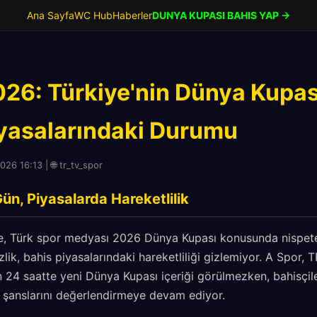
Ana Sayfa
WC Hub
Haberler
DUNYA KUPASI BAHIS YAP →
026: Türkiye'nin Dünya Kupas
iyasalarındaki Durumu
26 16:13 | 🌐 tr_tv_spor
n, Piyasalarda Hareketlilik
le, Türk spor medyası 2026 Dünya Kupası konusunda nispete
zlik, bahis piyasalarındaki hareketliliği gizlemiyor. A Spor,
 24 saatte yeni Dünya Kupası içeriği görülmezken, bahisçile
i şanslarını değerlendirmeye devam ediyor.