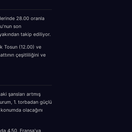
lerinde 28.00 oranla
lu'nun son
yakından takip ediliyor.
nk Tosun (12.00) ve
tının çeşitliliğini ve
aki şansları artmış
durum, 1. torbadan güçlü
lı konumda olacağını
nda 4.50, Fransa'ya