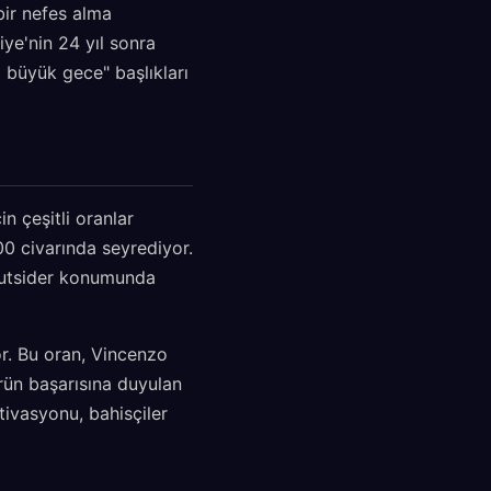
bir nefes alma
ye'nin 24 yıl sonra
 büyük gece" başlıkları
in çeşitli oranlar
0 civarında seyrediyor.
outsider konumunda
or. Bu oran, Vincenzo
rün başarısına duyulan
tivasyonu, bahisçiler