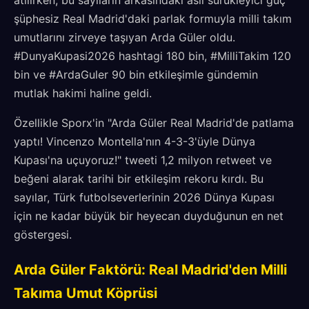
atılırken, bu sayıların arkasındaki asıl sürükleyici güç
şüphesiz Real Madrid'daki parlak formuyla milli takım
umutlarını zirveye taşıyan Arda Güler oldu.
#DunyaKupasi2026 hashtagi 180 bin, #MilliTakim 120
bin ve #ArdaGuler 90 bin etkileşimle gündemin
mutlak hakimi haline geldi.
Özellikle Sporx'in "Arda Güler Real Madrid'de patlama
yaptı! Vincenzo Montella'nın 4-3-3'üyle Dünya
Kupası'na uçuyoruz!" tweeti 1,2 milyon retweet ve
beğeni alarak tarihi bir etkileşim rekoru kırdı. Bu
sayılar, Türk futbolseverlerinin 2026 Dünya Kupası
için ne kadar büyük bir heyecan duyduğunun en net
göstergesi.
Arda Güler Faktörü: Real Madrid'den Milli
Takıma Umut Köprüsi