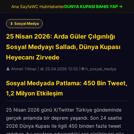
Ana Sayfa
WC Hub
Haberler
DUNYA KUPASI BAHIS YAP →
📱 Sosyal Medya
25 Nisan 2026: Arda Güler Çılgınlığı
Sosyal Medyayı Salladı, Dünya Kupası
Heyecanı Zirvede
👤 Ahmet Yilmaz | 📅 25.04.2026 12:02 | 🌐 tr_sosyal_medya
Sosyal Medyada Patlama: 450 Bin Tweet,
1,2 Milyon Etkileşim
25 Nisan 2026 günü X/Twitter Türkiye gündeminde
gerçek anlamda bir deprem yaşandı. Son 24 saatte
2026 Dünya Kupası ile ilgili 450 binden fazla tweet