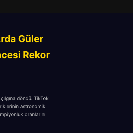
Arda Güler
ncesi Rekor
 çılgına döndü. TikTok
riklerinin astronomik
ampiyonluk oranlarını