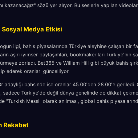
nı kazanacağız" sözü yer alıyor. Bu seslerle yapılan videola
a Sosyal Medya Etkisi
un ilgi, bahis piyasalarında Türkiye aleyhine çalışan bir f
ların aşırı iyimser paylaşımları, bookmaker'ları Türkiye'nin 
rmeye zorladı. Bet365 ve William Hill gibi büyük bahis şirk
ip ederek oranları güncelliyor.
Or adaylığı bahsinde ise oranlar 45.00'den 28.00'e geriledi. 
, sadece Türkiye'de değil dünya genelinde de dikkat çekmey
de "Turkish Messi" olarak anılması, global bahis piyasalarınd
n Rekabet