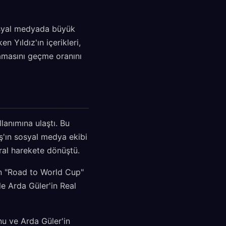
 sosyal medyada büyük
n Yıldız'ın içerikleri,
şamasını geçme oranını
lanımına ulaştı. Bu
aş'ın sosyal medya ekibi
iral harekete dönüştü.
an "Road to World Cup"
kle Arda Güler'in Real
nu ve Arda Güler'in