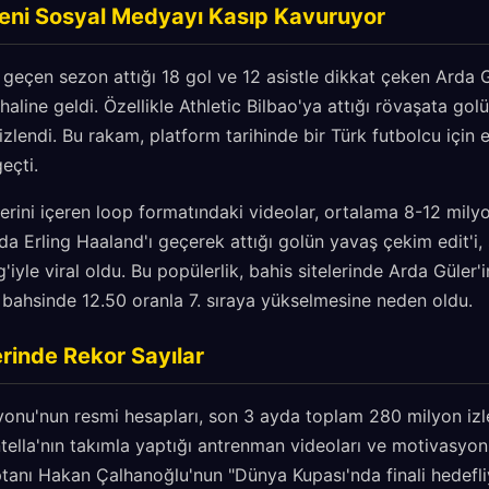
eni Sosyal Medyayı Kasıp Kavuruyor
 geçen sezon attığı 18 gol ve 12 asistle dikkat çeken Arda
aline geldi. Özellikle Athletic Bilbao'ya attığı rövaşata gol
zlendi. Bu rakam, platform tarihinde bir Türk futbolcu için
eçti.
lerini içeren loop formatındaki videolar, ortalama 8-12 milyo
a Erling Haaland'ı geçerek attığı golün yavaş çekim edit'i
'iyle viral oldu. Bu popülerlik, bahis sitelerinde Arda Güler
bahsinde 12.50 oranla 7. sıraya yükselmesine neden oldu.
lerinde Rekor Sayılar
yonu'nun resmi hesapları, son 3 ayda toplam 280 milyon izl
tella'nın takımla yaptığı antrenman videoları ve motivasyon
ptanı Hakan Çalhanoğlu'nun "Dünya Kupası'nda finali hedefl