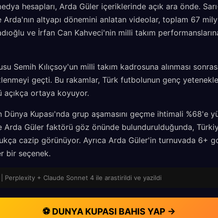
edya hesapları, Arda Güler içeriklerinde açık ara önde. Sarı
 Arda'nın altyapı dönemini anlatan videolar, toplam 67 mily
dıoğlu ve İrfan Can Kahveci'nin milli takım performansların
usu Semih Kılıçsoy'un milli takım kadrosuna alınması sonras
zlenmeyi geçti. Bu rakamlar, Türk futbolunun genç yetenekl
ü açıkça ortaya koyuyor.
nin Dünya Kupası'nda grup aşamasını geçme ihtimali %68'e yü
Arda Güler faktörü göz önünde bulundurulduğunda, Türkiye
ukça cazip görünüyor. Ayrıca Arda Güler'in turnuvada 6+ go
r bir seçenek.
| Perplexity + Claude Sonnet 4 ile arastirildi ve yazildi
⚽ DUNYA KUPASI BAHIS YAP →