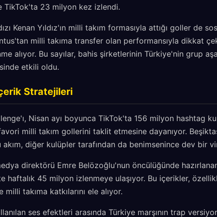
e TikTok'ta 23 milyon kez izlendi.
dızı Kenan Yıldız'ın milli takım formasıyla attığı goller de
tus'tan milli takıma transfer olan performansıyla dikkat çeke
me alıyor. Bu sayılar, bahis şirketlerinin Türkiye'nin grup a
inde etkili oldu.
çerik Stratejileri
lenge'ı, Nisan ayı boyunca TikTok'ta 156 milyon hashtag kul
favori milli takım gollerini taklit etmesine dayanıyor. Beşikt
u akım, diğer kulüpler tarafından da benimsenince dev bir v
 medya direktörü Emre Belözoğlu'nun öncülüğünde hazırlan
te haftalık 45 milyon izlenmeye ulaşıyor. Bu içerikler, özelli
 milli takıma katkılarını ele alıyor.
lanılan ses efektleri arasında Türkiye marşının trap versiyo