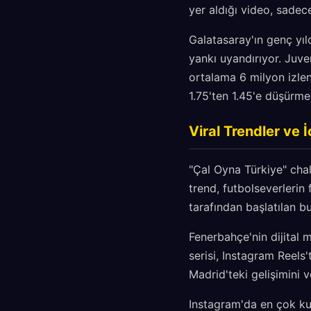
yer aldığı video, sadec
Galatasaray'ın genç yıl
yankı uyandırıyor. Juven
ortalama 6 milyon izlen
1.75'ten 1.45'e düşürmes
Viral Trendler ve İ
"Çal Oyna Türkiye" chal
trend, futbolseverlerin 
tarafından başlatılan b
Fenerbahçe'nin dijital
serisi, Instagram Reels'
Madrid'teki gelişimini ve
Instagram'da en çok kul