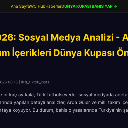
Ana Sayfa
WC Hub
Haberler
DUNYA KUPASI BAHIS YAP →
026: Sosyal Medya Analizi - 
kım İçerikleri Dünya Kupası Ö
26 00:15 | 🌐 tr_tiktok_insta
 birkaç ay kala, Türk futbolseverler sosyal medyada adeta
ında yapılan detaylı analizler, Arda Güler ve milli takım içe
ortaya koyuyor. Bu durum, bahis piyasalarında Türkiye'nin ş