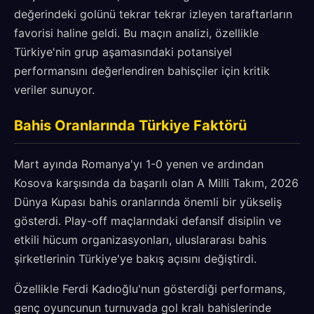
değerindeki golünü tekrar tekrar izleyen taraftarların
favorisi haline geldi. Bu maçın analizi, özellikle
Türkiye'nin grup aşamasındaki potansiyel
performansını değerlendiren bahisçiler için kritik
veriler sunuyor.
Bahis Oranlarında Türkiye Faktörü
Mart ayında Romanya'yı 1-0 yenen ve ardından
Kosova karşısında da başarılı olan A Milli Takım, 2026
Dünya Kupası bahis oranlarında önemli bir yükseliş
gösterdi. Play-off maçlarındaki defansif disiplin ve
etkili hücum organizasyonları, uluslararası bahis
şirketlerinin Türkiye'ye bakış açısını değiştirdi.
Özellikle Ferdi Kadıoğlu'nun gösterdiği performans,
genç oyuncunun turnuvada gol kralı bahislerinde