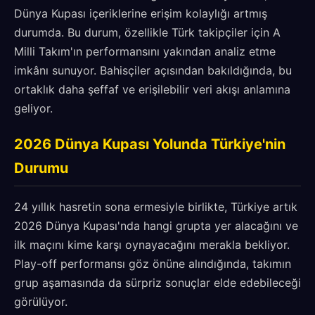
Dünya Kupası içeriklerine erişim kolaylığı artmış
durumda. Bu durum, özellikle Türk takipçiler için A
Milli Takım'ın performansını yakından analiz etme
imkânı sunuyor. Bahisçiler açısından bakıldığında, bu
ortaklık daha şeffaf ve erişilebilir veri akışı anlamına
geliyor.
2026 Dünya Kupası Yolunda Türkiye'nin
Durumu
24 yıllık hasretin sona ermesiyle birlikte, Türkiye artık
2026 Dünya Kupası'nda hangi grupta yer alacağını ve
ilk maçını kime karşı oynayacağını merakla bekliyor.
Play-off performansı göz önüne alındığında, takımın
grup aşamasında da sürpriz sonuçlar elde edebileceği
görülüyor.