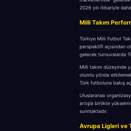
2026 yılı itibariyle da
Milli Takım Perfor
Türkiye Milli Futbol Ta
perspektifi açısından o
gelecek turnuvalarda Tü
Milli takım düzeyinde 
olumlu yönde etkilemekte
Türk futboluna bakış açı
Uluslararası organizas
artışla birlikte yükselm
sunmaktadır.
Avrupa Ligleri ve 