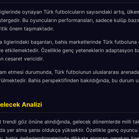
iglerinde oynayan Türk futbolcuların sayısındaki artış, ülkem
tergedir. Bu oyuncuların performansları, sadece kulüp bazın
ritik önem taşımaktadır.
 liglerindeki başarıları, bahis marketlerinde Türk futboluna
e etkilemektedir. Özellikle genç yeteneklerin adaptasyon ba
n cesaret vericidir.
vam etmesi durumunda, Türk futbolunun uluslararası arenada
lmektedir. Bahis perspektifinden bakıldığında, bu durum uz
elecek Analizi
trendi göz önüne alındığında, gelecek dönemlerde milli tak
rda yer alma şansı oldukça yüksektir. Özellikle genç oyuncu
şı, bahis değerlendirmelerinde dikkate alınması gereken önem