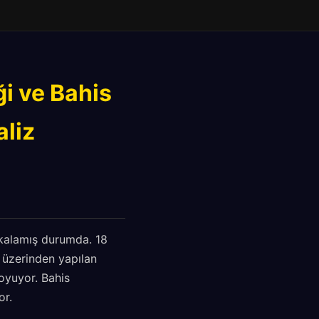
i ve Bahis
aliz
akalamış durumda. 18
i üzerinden yapılan
koyuyor. Bahis
or.