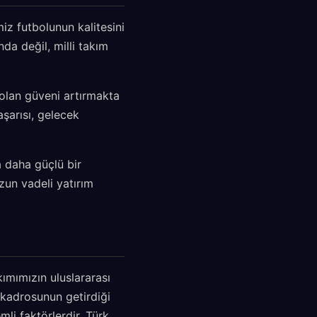
iz futbolunun kalitesini
da değil, milli takım
 olan güveni artırmakta
şarısı, gelecek
 daha güçlü bir
un vadeli yatırım
ımımızın uluslararası
 kadrosunun getirdiği
li faktörlerdir. Türk