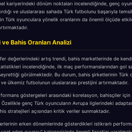
nel kariyerindeki dönüm noktaları incelendiğinde, genç oyu
rdığı ve uluslararası sahada Türk futbolunu başarıyla temsil
nin Türk oyunculara yönelik oranlarını da önemli ölçüde etk
rtırmaktadır.
 ve Bahis Oranları Analizi
fer değerlerindeki artış trendi, bahis marketlerinde de kendi
statistikleri incelendiğinde, ilk maç performanslarından gol 
 seyrettiği görülmektedir. Bu durum, bahis şirketlerinin Türk
ve ülkemiz futbolunun uluslararası prestijini artırmaktadır.
rformans göstergeleri arasındaki korelasyon, bahisçiler için 
. Özellikle genç Türk oyuncuların Avrupa liglerindeki adapta
is stratejileri açısından kritik veriler sunmaktadır.
erlerinin erken dönemlerinde gösterdikleri istikrarlı performa
vaat eden oyuncu" kategorisinde önemli fırsatlar yaratmakta