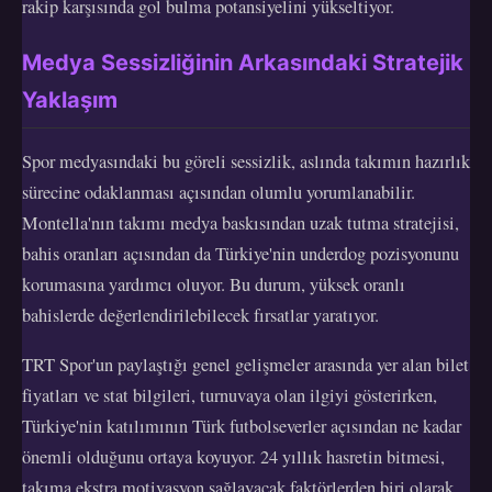
rakip karşısında gol bulma potansiyelini yükseltiyor.
Medya Sessizliğinin Arkasındaki Stratejik
Yaklaşım
Spor medyasındaki bu göreli sessizlik, aslında takımın hazırlık
sürecine odaklanması açısından olumlu yorumlanabilir.
Montella'nın takımı medya baskısından uzak tutma stratejisi,
bahis oranları açısından da Türkiye'nin underdog pozisyonunu
korumasına yardımcı oluyor. Bu durum, yüksek oranlı
bahislerde değerlendirilebilecek fırsatlar yaratıyor.
TRT Spor'un paylaştığı genel gelişmeler arasında yer alan bilet
fiyatları ve stat bilgileri, turnuvaya olan ilgiyi gösterirken,
Türkiye'nin katılımının Türk futbolseverler açısından ne kadar
önemli olduğunu ortaya koyuyor. 24 yıllık hasretin bitmesi,
takıma ekstra motivasyon sağlayacak faktörlerden biri olarak