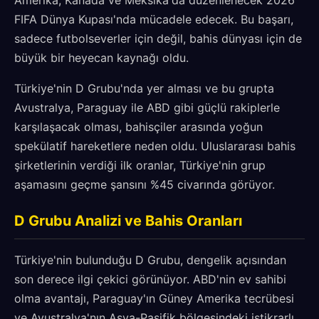
Amerika, Kanada ve Meksika'da düzenlenecek 2026
FIFA Dünya Kupası'nda mücadele edecek. Bu başarı,
sadece futbolseverler için değil, bahis dünyası için de
büyük bir heyecan kaynağı oldu.
Türkiye'nin D Grubu'nda yer alması ve bu grupta
Avustralya, Paraguay ile ABD gibi güçlü rakiplerle
karşılaşacak olması, bahisçiler arasında yoğun
spekülatif hareketlere neden oldu. Uluslararası bahis
şirketlerinin verdiği ilk oranlar, Türkiye'nin grup
aşamasını geçme şansını %45 civarında görüyor.
D Grubu Analizi ve Bahis Oranları
Türkiye'nin bulunduğu D Grubu, dengelik açısından
son derece ilgi çekici görünüyor. ABD'nin ev sahibi
olma avantajı, Paraguay'ın Güney Amerika tecrübesi
ve Avustralya'nın Asya-Pasifik bölgesindeki istikrarlı