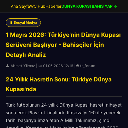
Ana Sayfa
WC Hub
Haberler
DUNYA KUPASI BAHIS YAP →
📱 Sosyal Medya
1 Mayıs 2026: Türkiye'nin Dünya Kupası
Serüveni Başlıyor - Bahisçiler İçin
Detaylı Analiz
👤 Ahmet Yilmaz | 📅 01.05.2026 12:16 | 🌐 tr_forum
24 Yıllık Hasretin Sonu: Türkiye Dünya
Kupası'nda
Türk futbolunun 24 yıllık Dünya Kupası hasreti nihayet
sona erdi. Play-off finalinde Kosova'yı 1-0 ile yenerek
tarihi başarıya imza atan A Milli Takımımız, şimdi