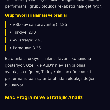
performansı, grubu oldukça rekabetçi hale getiriyor.
Grup favori sıralaması ve oranlar:
• ABD (ev sahibi avantajı): 1.85
• Türkiye: 2.10
• Avustralya: 2.90
• Paraguay: 3.25
Bu oranlar, Türkiye'nin ikinci favorili konumunu
gösteriyor. Özellikle ABD'nin ev sahibi olma
avantajına rağmen, Türkiye'nin son dönemdeki
performansı bahisçiler tarafından oldukça değerli
bulunuyor.
Maç Programı ve Stratejik Analiz