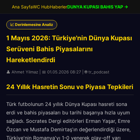
Ana Sayfa
WC Hub
Haberler
DUNYA KUPASI BAHIS YAP →
📈 Derinlemesine Analiz
1 Mayıs 2026: Türkiye'nin Dünya Kupası
Serüveni Bahis Piyasalarını
Hareketlendirdi
👤 Ahmet Yilmaz | 📅 01.05.2026 08:27 | 🌐 tr_podcast
24 Yıllık Hasretin Sonu ve Piyasa Tepkileri
Türk futbolunun 24 yıllık Dünya Kupası hasreti sona
erdi ve bahis piyasaları bu tarihi başarıya hızla uyum
sağladı. Socrates Dergi editörleri Erman Yaşar, Emre
Özcan ve Mustafa Demirtaş'ın değerlendirdiği üzere,
Türkiye'nin Romanya'yı 1-0 yenerek play-off yarı