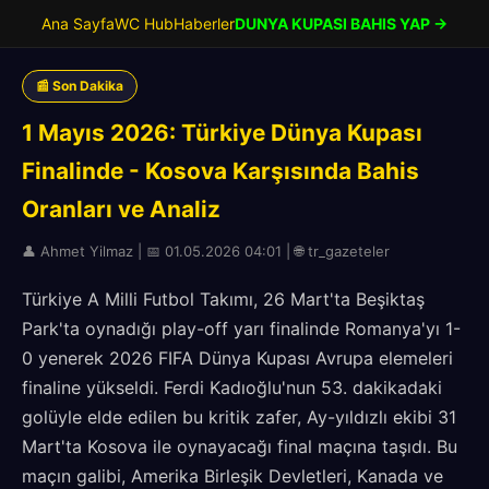
Ana Sayfa
WC Hub
Haberler
DUNYA KUPASI BAHIS YAP →
📰 Son Dakika
1 Mayıs 2026: Türkiye Dünya Kupası
Finalinde - Kosova Karşısında Bahis
Oranları ve Analiz
👤 Ahmet Yilmaz | 📅 01.05.2026 04:01 | 🌐 tr_gazeteler
Türkiye A Milli Futbol Takımı, 26 Mart'ta Beşiktaş
Park'ta oynadığı play-off yarı finalinde Romanya'yı 1-
0 yenerek 2026 FIFA Dünya Kupası Avrupa elemeleri
finaline yükseldi. Ferdi Kadıoğlu'nun 53. dakikadaki
golüyle elde edilen bu kritik zafer, Ay-yıldızlı ekibi 31
Mart'ta Kosova ile oynayacağı final maçına taşıdı. Bu
maçın galibi, Amerika Birleşik Devletleri, Kanada ve