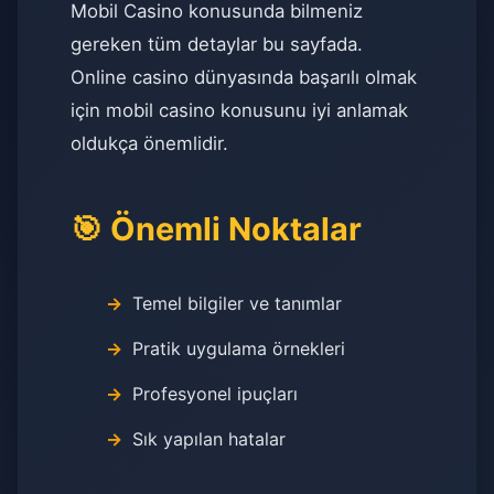
Mobil Casino konusunda bilmeniz
gereken tüm detaylar bu sayfada.
Online casino dünyasında başarılı olmak
için mobil casino konusunu iyi anlamak
oldukça önemlidir.
🎯 Önemli Noktalar
Temel bilgiler ve tanımlar
Pratik uygulama örnekleri
Profesyonel ipuçları
Sık yapılan hatalar