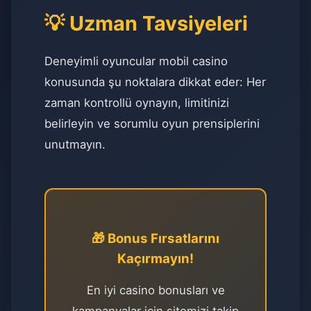
💡 Uzman Tavsiyeleri
Deneyimli oyuncular mobil casino
konusunda şu noktalara dikkat eder: Her
zaman kontrollü oynayın, limitinizi
belirleyin ve sorumlu oyun prensiplerini
unutmayın.
🎁 Bonus Fırsatlarını
Kaçırmayın!
En iyi casino bonusları ve