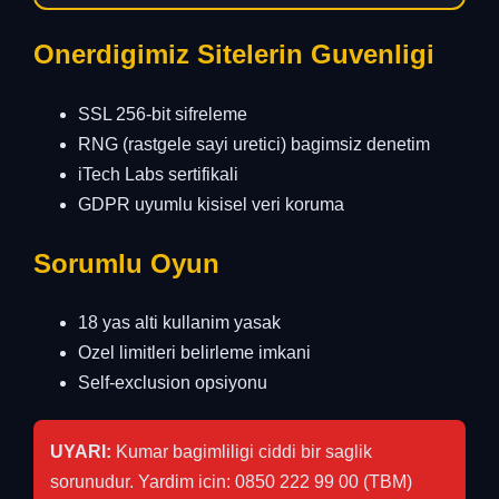
Onerdigimiz Sitelerin Guvenligi
SSL 256-bit sifreleme
RNG (rastgele sayi uretici) bagimsiz denetim
iTech Labs sertifikali
GDPR uyumlu kisisel veri koruma
Sorumlu Oyun
18 yas alti kullanim yasak
Ozel limitleri belirleme imkani
Self-exclusion opsiyonu
UYARI:
Kumar bagimliligi ciddi bir saglik
sorunudur. Yardim icin: 0850 222 99 00 (TBM)