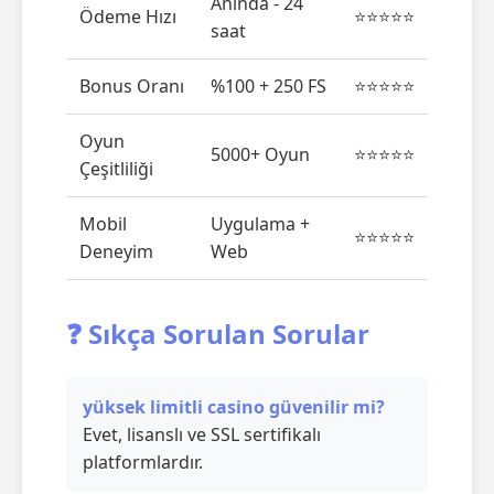
Anında - 24
Ödeme Hızı
⭐⭐⭐⭐⭐
saat
Bonus Oranı
%100 + 250 FS
⭐⭐⭐⭐⭐
Oyun
5000+ Oyun
⭐⭐⭐⭐⭐
Çeşitliliği
Mobil
Uygulama +
⭐⭐⭐⭐⭐
Deneyim
Web
❓ Sıkça Sorulan Sorular
yüksek limitli casino güvenilir mi?
Evet, lisanslı ve SSL sertifikalı
platformlardır.