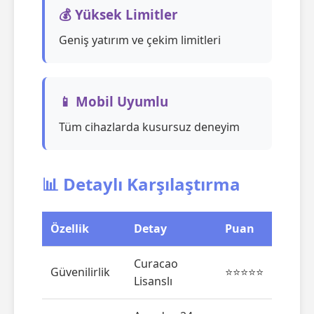
💰 Yüksek Limitler
Geniş yatırım ve çekim limitleri
📱 Mobil Uyumlu
Tüm cihazlarda kusursuz deneyim
📊 Detaylı Karşılaştırma
Özellik
Detay
Puan
Curacao
Güvenilirlik
⭐⭐⭐⭐⭐
Lisanslı