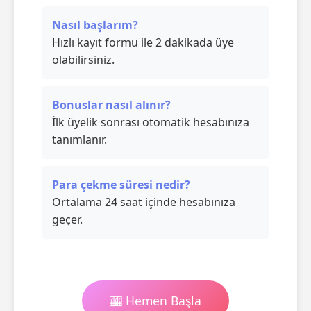
Nasıl başlarım?
Hızlı kayıt formu ile 2 dakikada üye
olabilirsiniz.
Bonuslar nasıl alınır?
İlk üyelik sonrası otomatik hesabınıza
tanımlanır.
Para çekme süresi nedir?
Ortalama 24 saat içinde hesabınıza
geçer.
🎰 Hemen Başla