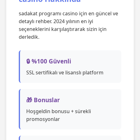
sadakat programı casino için en güncel ve
detaylı rehber. 2024 yılının en iyi
seçeneklerini karşılaştırarak sizin için
derledik.
🔒 %100 Güvenli
SSL sertifikalı ve lisanslı platform
🎁 Bonuslar
Hoşgeldin bonusu + sürekli
promosyonlar