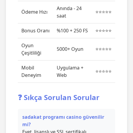
Anında - 24
Ödeme Hızı
⭐⭐⭐⭐⭐
saat
Bonus Oranı
%100 + 250 FS
⭐⭐⭐⭐⭐
Oyun
5000+ Oyun
⭐⭐⭐⭐⭐
Çeşitliliği
Mobil
Uygulama +
⭐⭐⭐⭐⭐
Deneyim
Web
❓ Sıkça Sorulan Sorular
sadakat programı casino güvenilir
mi?
Evet, lisanslı ve SSL sertifikalı