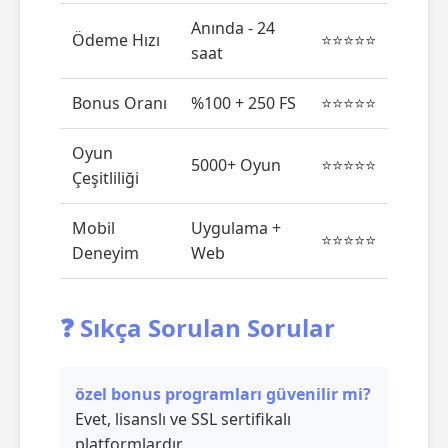
Anında - 24
Ödeme Hızı
⭐⭐⭐⭐⭐
saat
Bonus Oranı
%100 + 250 FS
⭐⭐⭐⭐⭐
Oyun
5000+ Oyun
⭐⭐⭐⭐⭐
Çeşitliliği
Mobil
Uygulama +
⭐⭐⭐⭐⭐
Deneyim
Web
❓ Sıkça Sorulan Sorular
özel bonus programları güvenilir mi?
Evet, lisanslı ve SSL sertifikalı
platformlardır.