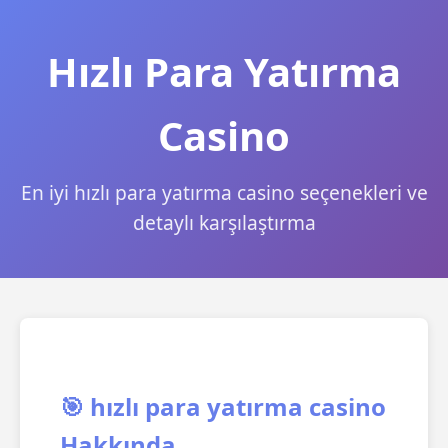
Hızlı Para Yatırma
Casino
En iyi hızlı para yatırma casino seçenekleri ve
detaylı karşılaştırma
🎯 hızlı para yatırma casino
Hakkında