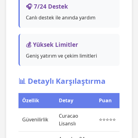
🎧 7/24 Destek
Canlı destek ile anında yardım
💰 Yüksek Limitler
Geniş yatırım ve çekim limitleri
📊 Detaylı Karşılaştırma
Özellik
Detay
Puan
Curacao
Güvenilirlik
⭐⭐⭐⭐⭐
Lisanslı