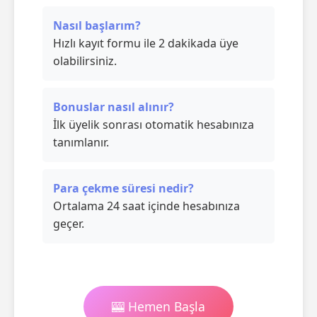
Nasıl başlarım?
Hızlı kayıt formu ile 2 dakikada üye
olabilirsiniz.
Bonuslar nasıl alınır?
İlk üyelik sonrası otomatik hesabınıza
tanımlanır.
Para çekme süresi nedir?
Ortalama 24 saat içinde hesabınıza
geçer.
🎰 Hemen Başla