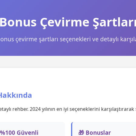
Bonus Çevirme Şartlar
bonus çevirme şartları seçenekleri ve detaylı karşı
 Hakkında
aylı rehber. 2024 yılının en iyi seçeneklerini karşılaştırarak s
 %100 Güvenli
🎁 Bonuslar