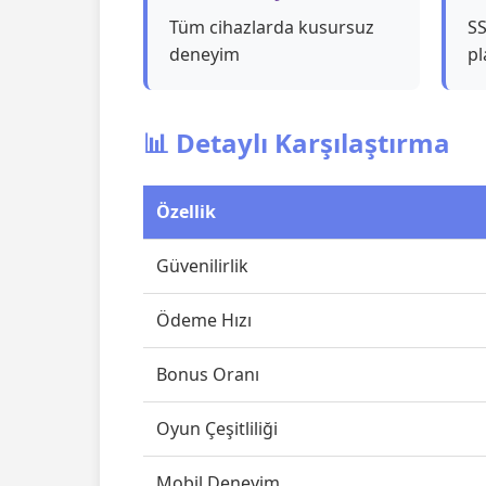
Tüm cihazlarda kusursuz
SS
deneyim
pl
📊 Detaylı Karşılaştırma
Özellik
Güvenilirlik
Ödeme Hızı
Bonus Oranı
Oyun Çeşitliliği
Mobil Deneyim