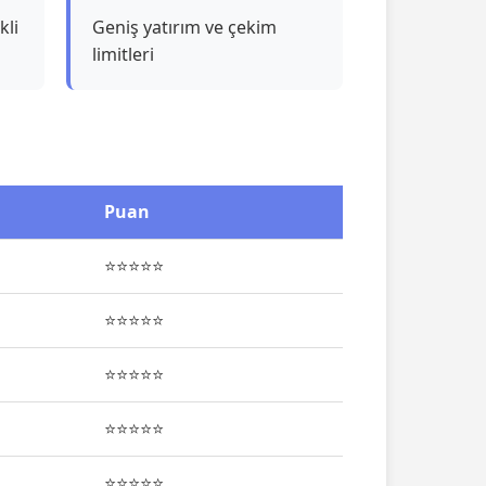
kli
Geniş yatırım ve çekim
limitleri
Puan
⭐⭐⭐⭐⭐
⭐⭐⭐⭐⭐
⭐⭐⭐⭐⭐
⭐⭐⭐⭐⭐
⭐⭐⭐⭐⭐