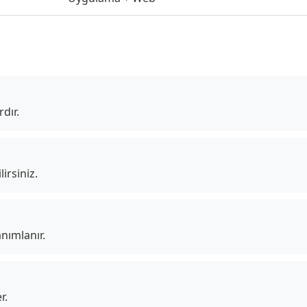
rdır.
irsiniz.
nımlanır.
r.