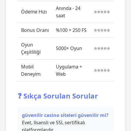
Anında - 24
Ödeme Hızı
⭐⭐⭐⭐⭐
saat
Bonus Oranı
%100 + 250 FS
⭐⭐⭐⭐⭐
Oyun
5000+ Oyun
⭐⭐⭐⭐⭐
Çeşitliliği
Mobil
Uygulama +
⭐⭐⭐⭐⭐
Deneyim
Web
❓ Sıkça Sorulan Sorular
güvenilir casino siteleri güvenilir mi?
Evet, lisanslı ve SSL sertifikalı
platformlardır.