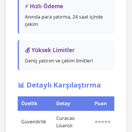
⚡ Hızlı Ödeme
Anında para yatırma, 24 saat içinde
çekim
💰 Yüksek Limitler
Geniş yatırım ve çekim limitleri
📊 Detaylı Karşılaştırma
Özellik
Detay
Puan
Curacao
Güvenilirlik
⭐⭐⭐⭐⭐
Lisanslı