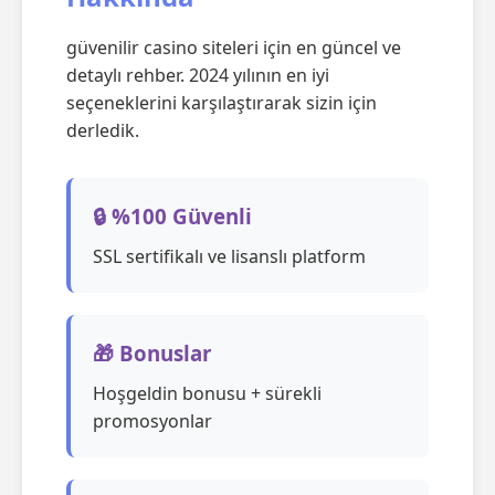
güvenilir casino siteleri için en güncel ve
detaylı rehber. 2024 yılının en iyi
seçeneklerini karşılaştırarak sizin için
derledik.
🔒 %100 Güvenli
SSL sertifikalı ve lisanslı platform
🎁 Bonuslar
Hoşgeldin bonusu + sürekli
promosyonlar