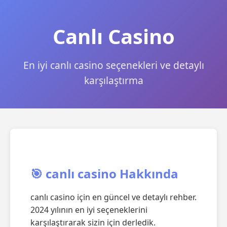
Canlı Casino
En iyi canlı casino seçenekleri ve detaylı
karşılaştırma
🎯 canlı casino Hakkında
canlı casino için en güncel ve detaylı rehber.
2024 yılının en iyi seçeneklerini
karşılaştırarak sizin için derledik.