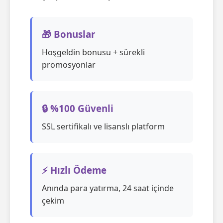
🎁 Bonuslar
Hoşgeldin bonusu + sürekli
promosyonlar
🔒 %100 Güvenli
SSL sertifikalı ve lisanslı platform
⚡ Hızlı Ödeme
Anında para yatırma, 24 saat içinde
çekim