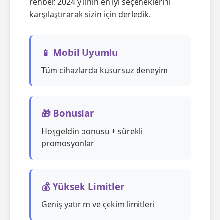
rehber. 2024 yılının en iyi seçeneklerini
karşılaştırarak sizin için derledik.
📱 Mobil Uyumlu
Tüm cihazlarda kusursuz deneyim
🎁 Bonuslar
Hoşgeldin bonusu + sürekli
promosyonlar
💰 Yüksek Limitler
Geniş yatırım ve çekim limitleri