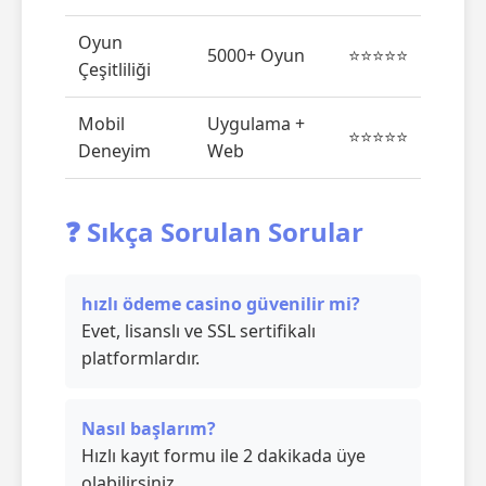
Oyun
5000+ Oyun
⭐⭐⭐⭐⭐
Çeşitliliği
Mobil
Uygulama +
⭐⭐⭐⭐⭐
Deneyim
Web
❓ Sıkça Sorulan Sorular
hızlı ödeme casino güvenilir mi?
Evet, lisanslı ve SSL sertifikalı
platformlardır.
Nasıl başlarım?
Hızlı kayıt formu ile 2 dakikada üye
olabilirsiniz.