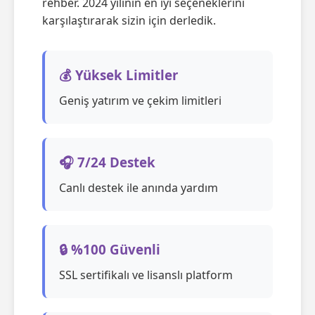
rehber. 2024 yılının en iyi seçeneklerini
karşılaştırarak sizin için derledik.
💰 Yüksek Limitler
Geniş yatırım ve çekim limitleri
🎧 7/24 Destek
Canlı destek ile anında yardım
🔒 %100 Güvenli
SSL sertifikalı ve lisanslı platform