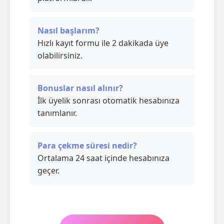
Nasıl başlarım?
Hızlı kayıt formu ile 2 dakikada üye
olabilirsiniz.
Bonuslar nasıl alınır?
İlk üyelik sonrası otomatik hesabınıza
tanımlanır.
Para çekme süresi nedir?
Ortalama 24 saat içinde hesabınıza
geçer.