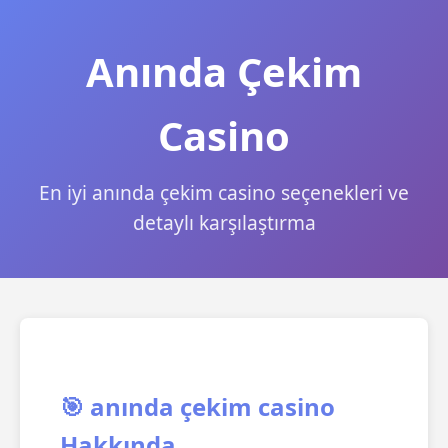
Anında Çekim
Casino
En iyi anında çekim casino seçenekleri ve
detaylı karşılaştırma
🎯 anında çekim casino
Hakkında