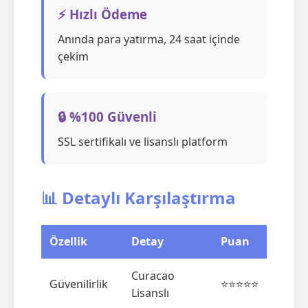
⚡ Hızlı Ödeme
Anında para yatırma, 24 saat içinde
çekim
🔒 %100 Güvenli
SSL sertifikalı ve lisanslı platform
📊 Detaylı Karşılaştırma
Özellik
Detay
Puan
Curacao
Güvenilirlik
⭐⭐⭐⭐⭐
Lisanslı