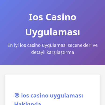
Ios Casino
Uygulaması
En iyi ios casino uygulaması seçenekleri ve
detaylı karşılaştırma
🎯 ios casino uygulaması
Hakkında