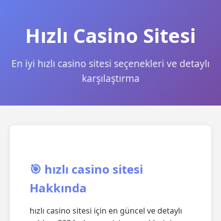
Hızlı Casino Sitesi
En iyi hızlı casino sitesi seçenekleri ve detaylı
karşılaştırma
🎯 hızlı casino sitesi
Hakkında
hızlı casino sitesi için en güncel ve detaylı