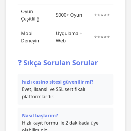
Oyun
5000+ Oyun
⭐⭐⭐⭐⭐
Çeşitliliği
Mobil
Uygulama +
⭐⭐⭐⭐⭐
Deneyim
Web
❓ Sıkça Sorulan Sorular
hızlı casino sitesi güvenilir mi?
Evet, lisanslı ve SSL sertifikalı
platformlardır.
Nasıl başlarım?
Hızlı kayıt formu ile 2 dakikada üye
olabilirsiniz.