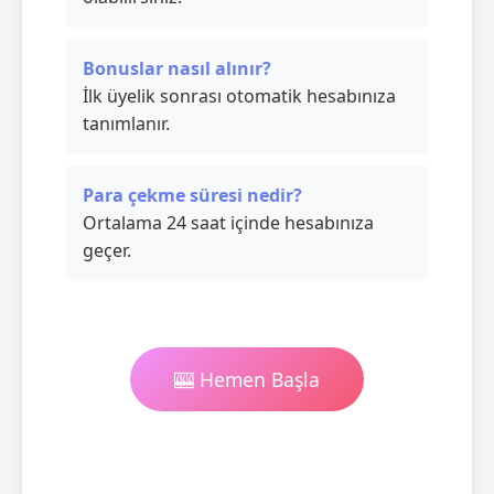
Bonuslar nasıl alınır?
İlk üyelik sonrası otomatik hesabınıza
tanımlanır.
Para çekme süresi nedir?
Ortalama 24 saat içinde hesabınıza
geçer.
🎰 Hemen Başla