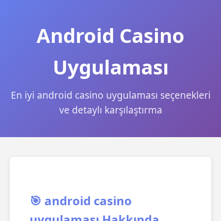
Android Casino
Uygulaması
En iyi android casino uygulaması seçenekleri
ve detaylı karşılaştırma
🎯 android casino
uygulaması Hakkında