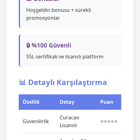
Hoşgeldin bonusu + sürekli
promosyonlar
🔒 %100 Güvenli
SSL sertifikalı ve lisanslı platform
📊 Detaylı Karşılaştırma
Özellik
Detay
Puan
Curacao
Güvenilirlik
⭐⭐⭐⭐⭐
Lisanslı