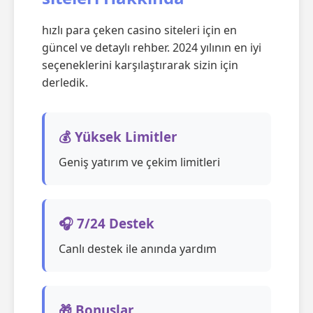
hızlı para çeken casino siteleri için en
güncel ve detaylı rehber. 2024 yılının en iyi
seçeneklerini karşılaştırarak sizin için
derledik.
💰 Yüksek Limitler
Geniş yatırım ve çekim limitleri
🎧 7/24 Destek
Canlı destek ile anında yardım
🎁 Bonuslar