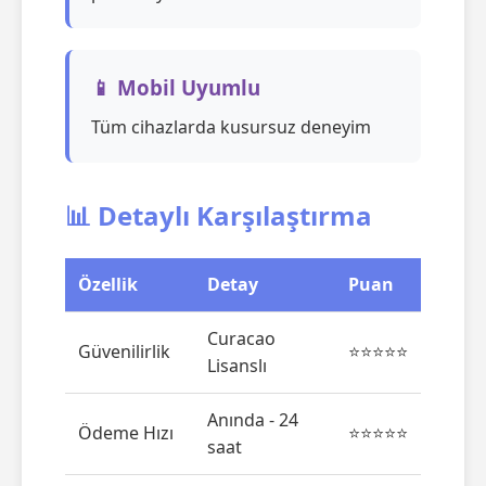
📱 Mobil Uyumlu
Tüm cihazlarda kusursuz deneyim
📊 Detaylı Karşılaştırma
Özellik
Detay
Puan
Curacao
Güvenilirlik
⭐⭐⭐⭐⭐
Lisanslı
Anında - 24
Ödeme Hızı
⭐⭐⭐⭐⭐
saat