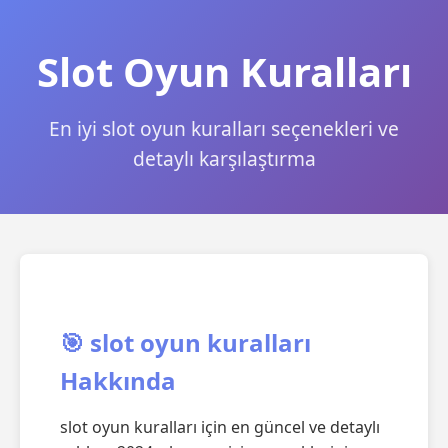
Slot Oyun Kuralları
En iyi slot oyun kuralları seçenekleri ve
detaylı karşılaştırma
🎯 slot oyun kuralları
Hakkında
slot oyun kuralları için en güncel ve detaylı