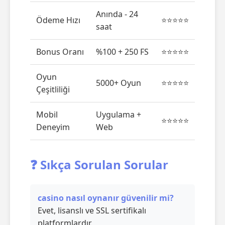
Anında - 24
Ödeme Hızı
⭐⭐⭐⭐⭐
saat
Bonus Oranı
%100 + 250 FS
⭐⭐⭐⭐⭐
Oyun
5000+ Oyun
⭐⭐⭐⭐⭐
Çeşitliliği
Mobil
Uygulama +
⭐⭐⭐⭐⭐
Deneyim
Web
❓ Sıkça Sorulan Sorular
casino nasıl oynanır güvenilir mi?
Evet, lisanslı ve SSL sertifikalı
platformlardır.