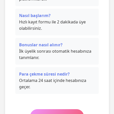
Nasıl başlarım?
Hızlı kayıt formu ile 2 dakikada üye
olabilirsiniz.
Bonuslar nasıl alınır?
İlk üyelik sonrası otomatik hesabınıza
tanımlanır.
Para çekme süresi nedir?
Ortalama 24 saat içinde hesabınıza
geçer.