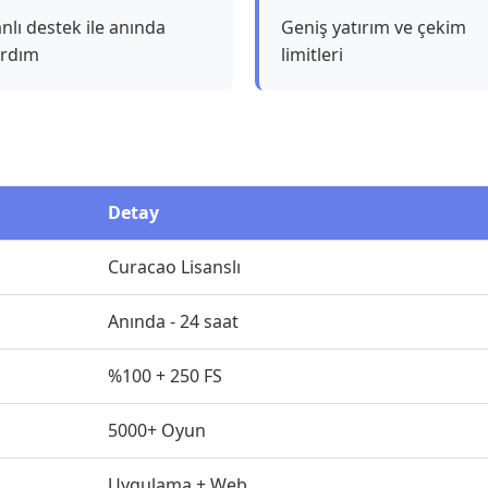
nlı destek ile anında
Geniş yatırım ve çekim
ardım
limitleri
Detay
Curacao Lisanslı
Anında - 24 saat
%100 + 250 FS
5000+ Oyun
Uygulama + Web