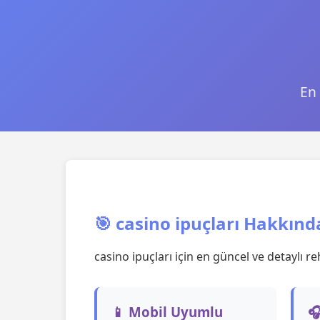
En 
🎯 casino ipuçları Hakkınd
casino ipuçları için en güncel ve detaylı reh
📱 Mobil Uyumlu
