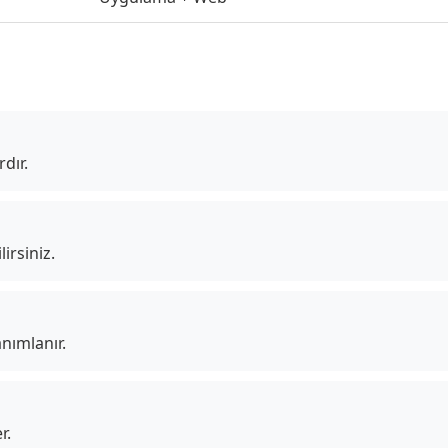
rdır.
irsiniz.
nımlanır.
r.