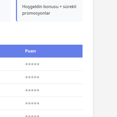
Hoşgeldin bonusu + sürekli
promosyonlar
Puan
⭐⭐⭐⭐⭐
⭐⭐⭐⭐⭐
⭐⭐⭐⭐⭐
⭐⭐⭐⭐⭐
⭐⭐⭐⭐⭐