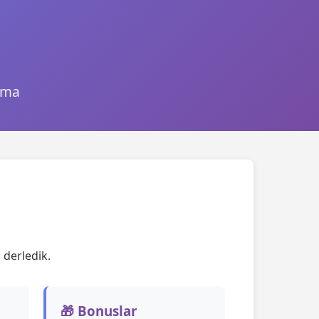
ırma
n derledik.
🎁 Bonuslar