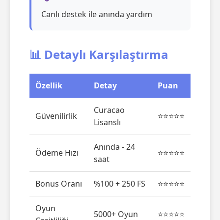
Canlı destek ile anında yardım
📊 Detaylı Karşılaştırma
Özellik
Detay
Puan
Curacao
Güvenilirlik
⭐⭐⭐⭐⭐
Lisanslı
Anında - 24
Ödeme Hızı
⭐⭐⭐⭐⭐
saat
Bonus Oranı
%100 + 250 FS
⭐⭐⭐⭐⭐
Oyun
5000+ Oyun
⭐⭐⭐⭐⭐