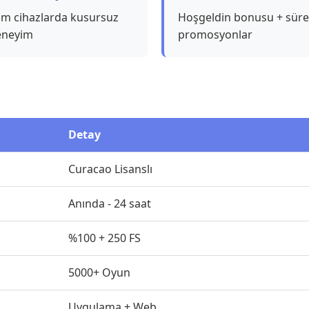
m cihazlarda kusursuz
Hoşgeldin bonusu + süre
eneyim
promosyonlar
Detay
Curacao Lisanslı
Anında - 24 saat
%100 + 250 FS
5000+ Oyun
Uygulama + Web