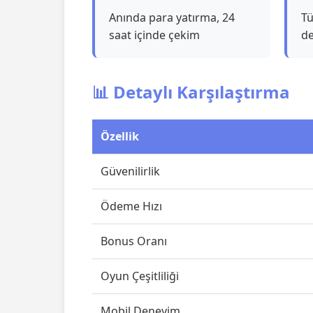
Anında para yatırma, 24
Tü
saat içinde çekim
d
📊 Detaylı Karşılaştırma
Özellik
Güvenilirlik
Ödeme Hızı
Bonus Oranı
Oyun Çeşitliliği
Mobil Deneyim