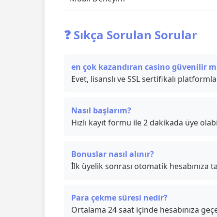
❓ Sıkça Sorulan Sorular
en çok kazandıran casino güvenilir m
Evet, lisanslı ve SSL sertifikalı platformla
Nasıl başlarım?
Hızlı kayıt formu ile 2 dakikada üye olabil
Bonuslar nasıl alınır?
İlk üyelik sonrası otomatik hesabınıza ta
Para çekme süresi nedir?
Ortalama 24 saat içinde hesabınıza geçe