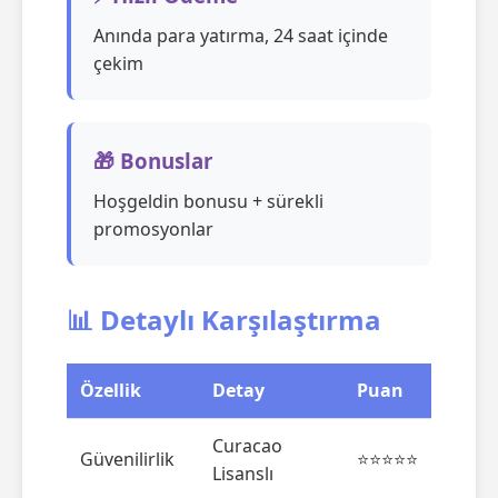
Anında para yatırma, 24 saat içinde
çekim
🎁 Bonuslar
Hoşgeldin bonusu + sürekli
promosyonlar
📊 Detaylı Karşılaştırma
Özellik
Detay
Puan
Curacao
Güvenilirlik
⭐⭐⭐⭐⭐
Lisanslı