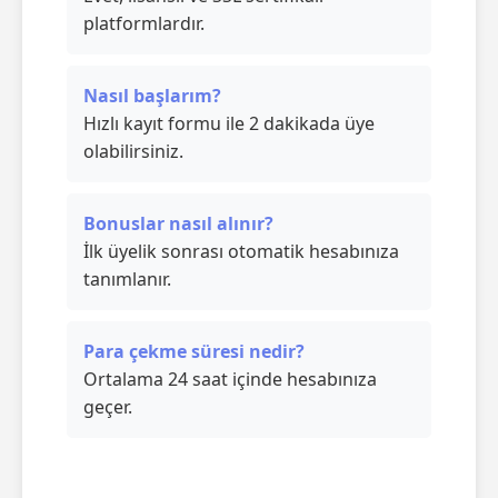
platformlardır.
Nasıl başlarım?
Hızlı kayıt formu ile 2 dakikada üye
olabilirsiniz.
Bonuslar nasıl alınır?
İlk üyelik sonrası otomatik hesabınıza
tanımlanır.
Para çekme süresi nedir?
Ortalama 24 saat içinde hesabınıza
geçer.