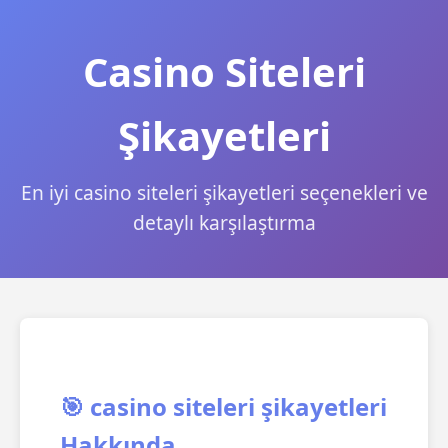
Casino Siteleri
Şikayetleri
En iyi casino siteleri şikayetleri seçenekleri ve
detaylı karşılaştırma
🎯 casino siteleri şikayetleri
Hakkında