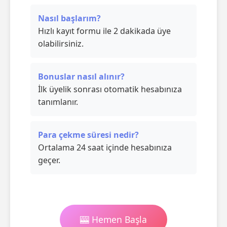
Nasıl başlarım?
Hızlı kayıt formu ile 2 dakikada üye
olabilirsiniz.
Bonuslar nasıl alınır?
İlk üyelik sonrası otomatik hesabınıza
tanımlanır.
Para çekme süresi nedir?
Ortalama 24 saat içinde hesabınıza
geçer.
🎰 Hemen Başla