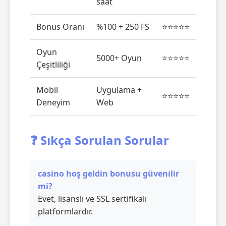
saat
Bonus Oranı
%100 + 250 FS
⭐⭐⭐⭐⭐
Oyun
5000+ Oyun
⭐⭐⭐⭐⭐
Çeşitliliği
Mobil
Uygulama +
⭐⭐⭐⭐⭐
Deneyim
Web
❓ Sıkça Sorulan Sorular
casino hoş geldin bonusu güvenilir
mi?
Evet, lisanslı ve SSL sertifikalı
platformlardır.