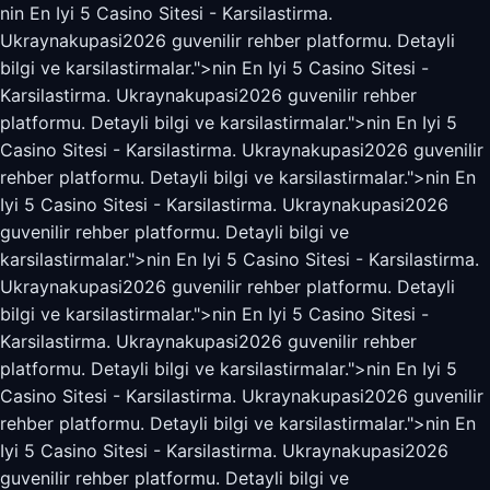
nin En Iyi 5 Casino Sitesi - Karsilastirma.
Ukraynakupasi2026 guvenilir rehber platformu. Detayli
bilgi ve karsilastirmalar.">nin En Iyi 5 Casino Sitesi -
Karsilastirma. Ukraynakupasi2026 guvenilir rehber
platformu. Detayli bilgi ve karsilastirmalar.">nin En Iyi 5
Casino Sitesi - Karsilastirma. Ukraynakupasi2026 guvenilir
rehber platformu. Detayli bilgi ve karsilastirmalar.">nin En
Iyi 5 Casino Sitesi - Karsilastirma. Ukraynakupasi2026
guvenilir rehber platformu. Detayli bilgi ve
karsilastirmalar.">nin En Iyi 5 Casino Sitesi - Karsilastirma.
Ukraynakupasi2026 guvenilir rehber platformu. Detayli
bilgi ve karsilastirmalar.">nin En Iyi 5 Casino Sitesi -
Karsilastirma. Ukraynakupasi2026 guvenilir rehber
platformu. Detayli bilgi ve karsilastirmalar.">nin En Iyi 5
Casino Sitesi - Karsilastirma. Ukraynakupasi2026 guvenilir
rehber platformu. Detayli bilgi ve karsilastirmalar.">nin En
Iyi 5 Casino Sitesi - Karsilastirma. Ukraynakupasi2026
guvenilir rehber platformu. Detayli bilgi ve