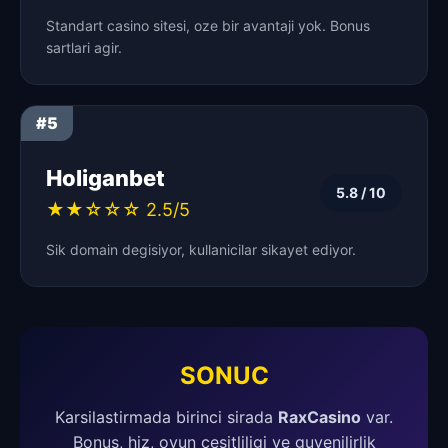
Standart casino sitesi, oze bir avantaji yok. Bonus
sartlari agir.
#5
Holiganbet
5.8 / 10
★★☆☆☆ 2.5/5
Sik domain degisiyor, kullanicilar sikayet ediyor.
SONUC
Karsilastirmada birinci sirada
RaxCasino
var.
Bonus, hiz, oyun cesitliligi ve guvenilirlik