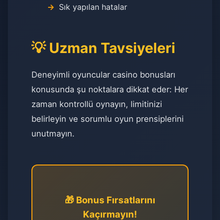
Sık yapılan hatalar
💡 Uzman Tavsiyeleri
Deneyimli oyuncular casino bonusları
konusunda şu noktalara dikkat eder: Her
zaman kontrollü oynayın, limitinizi
belirleyin ve sorumlu oyun prensiplerini
unutmayın.
🎁 Bonus Fırsatlarını
Kaçırmayın!