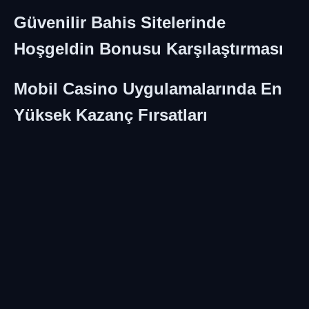
Güvenilir Bahis Sitelerinde
Hoşgeldin Bonusu Karşılaştırması
Mobil Casino Uygulamalarında En
Yüksek Kazanç Fırsatları