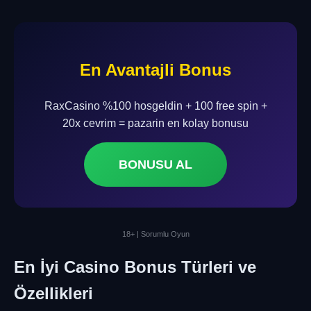
En Avantajli Bonus
RaxCasino %100 hosgeldin + 100 free spin +
20x cevrim = pazarin en kolay bonusu
BONUSU AL
18+ | Sorumlu Oyun
En İyi Casino Bonus Türleri ve
Özellikleri