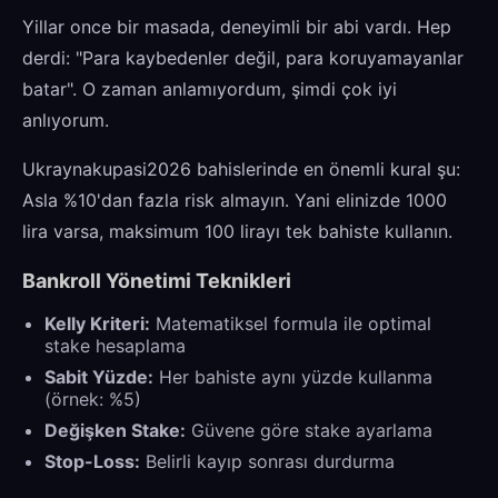
Yillar once bir masada, deneyimli bir abi vardı. Hep
derdi: "Para kaybedenler değil, para koruyamayanlar
batar". O zaman anlamıyordum, şimdi çok iyi
anlıyorum.
Ukraynakupasi2026 bahislerinde en önemli kural şu:
Asla %10'dan fazla risk almayın. Yani elinizde 1000
lira varsa, maksimum 100 lirayı tek bahiste kullanın.
Bankroll Yönetimi Teknikleri
Kelly Kriteri:
Matematiksel formula ile optimal
stake hesaplama
Sabit Yüzde:
Her bahiste aynı yüzde kullanma
(örnek: %5)
Değişken Stake:
Güvene göre stake ayarlama
Stop-Loss:
Belirli kayıp sonrası durdurma