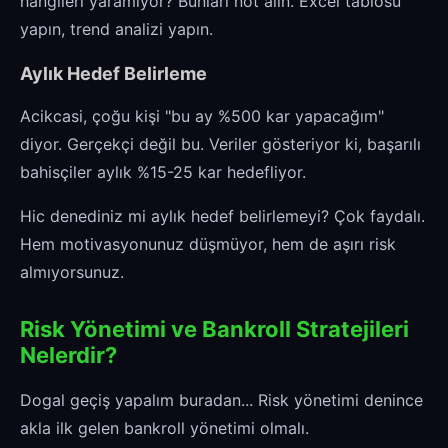
hangileri yaramıyor? Bunları not alın. Excel tablosu
yapın, trend analizi yapın.
Aylık Hedef Belirleme
Acikcasi, çoğu kişi "bu ay %500 kar yapacağım"
diyor. Gerçekçi değil bu. Veriler gösteriyor ki, başarılı
bahisçiler aylık %15-25 kar hedefliyor.
Hic denediniz mi aylık hedef belirlemeyi? Çok faydalı.
Hem motivasyonunuz düşmüyor, hem de aşırı risk
almıyorsunuz.
Risk Yönetimi ve Bankroll Stratejileri
Nelerdir?
Dogal geçiş yapalım buradan... Risk yönetimi denince
akla ilk gelen bankroll yönetimi olmalı.