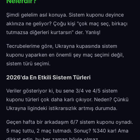
Nelerdir?
Şimdi gelelim asıl konuya. Sistem kuponu deyince
aklınıza ne geliyor? Çoğu kişi "çok maç seç, birkaçı
tutmazsa diğerleri kurtarsın" der. Yanlış!
Tecrubelerime göre, Ukrayna kupasında sistem
kuponu yaparken en önemli şey maç seçimi değil,
sistem türü seçimi.
2026'da En Etkili Sistem Türleri
Veriler gösteriyor ki, bu sene 3/4 ve 4/5 sistem
kuponu türleri çok daha karlı çıkıyor. Neden? Çünkü
Ukrayna ligindeki istikrarsızlık artmış durumda.
Geçen hafta bir arkadaşım 6/7 sistem kuponu oynadı.
5 maç tuttu, 2 maç tutmadı. Sonuç? %340 kar! Ama
dikkat edin, bu her zaman böyle olmaz.