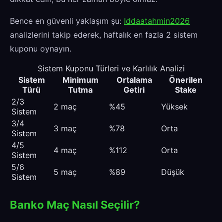
Bence en güvenli yaklaşım şu:
Iddaatahmin2026
analizlerini takip ederek, haftalık en fazla 2 sistem
kuponu oynayın.
Sistem Kuponu Türleri ve Karlılık Analizi
Sistem
Minimum
Ortalama
Önerilen
Türü
Tutma
Getiri
Stake
2/3
2 maç
%45
Yüksek
Sistem
3/4
3 maç
%78
Orta
Sistem
4/5
4 maç
%112
Orta
Sistem
5/6
5 maç
%89
Düşük
Sistem
Banko Maç Nasıl Seçilir?