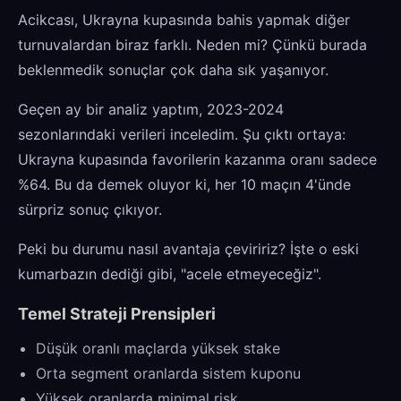
Acikcası, Ukrayna kupasında bahis yapmak diğer
turnuvalardan biraz farklı. Neden mi? Çünkü burada
beklenmedik sonuçlar çok daha sık yaşanıyor.
Geçen ay bir analiz yaptım, 2023-2024
sezonlarındaki verileri inceledim. Şu çıktı ortaya:
Ukrayna kupasında favorilerin kazanma oranı sadece
%64. Bu da demek oluyor ki, her 10 maçın 4'ünde
sürpriz sonuç çıkıyor.
Peki bu durumu nasıl avantaja çeviririz? İşte o eski
kumarbazın dediği gibi, "acele etmeyeceğiz".
Temel Strateji Prensipleri
Düşük oranlı maçlarda yüksek stake
Orta segment oranlarda sistem kuponu
Yüksek oranlarda minimal risk