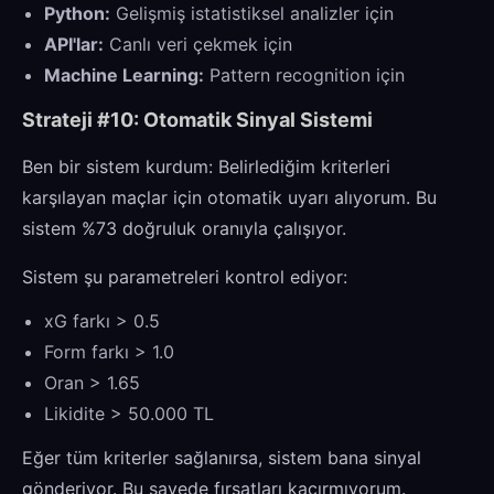
Python:
Gelişmiş istatistiksel analizler için
API'lar:
Canlı veri çekmek için
Machine Learning:
Pattern recognition için
Strateji #10: Otomatik Sinyal Sistemi
Ben bir sistem kurdum: Belirlediğim kriterleri
karşılayan maçlar için otomatik uyarı alıyorum. Bu
sistem %73 doğruluk oranıyla çalışıyor.
Sistem şu parametreleri kontrol ediyor:
xG farkı > 0.5
Form farkı > 1.0
Oran > 1.65
Likidite > 50.000 TL
Eğer tüm kriterler sağlanırsa, sistem bana sinyal
gönderiyor. Bu sayede fırsatları kaçırmıyorum.