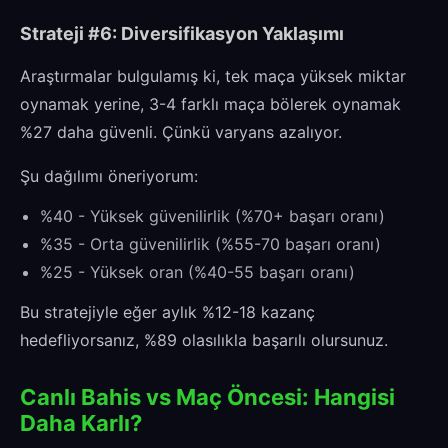
Strateji #6: Diversifikasyon Yaklaşımı
Araştırmalar bulgulamış ki, tek maça yüksek miktar
oynamak yerine, 3-4 farklı maça bölerek oynamak
%27 daha güvenli. Çünkü varyans azalıyor.
Şu dağılımı öneriyorum:
%40 - Yüksek güvenilirlik (%70+ başarı oranı)
%35 - Orta güvenilirlik (%55-70 başarı oranı)
%25 - Yüksek oran (%40-55 başarı oranı)
Bu stratejiyle eğer aylık %12-18 kazanç
hedefliyorsanız, %89 olasılıkla başarılı olursunuz.
Canlı Bahis vs Maç Öncesi: Hangisi
Daha Karlı?