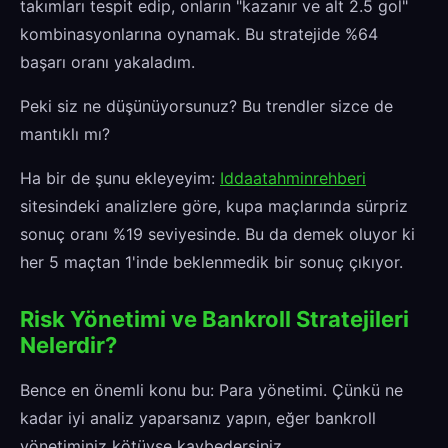
takımları tespit edip, onların "kazanır ve alt 2.5 gol"
kombinasyonlarına oynamak. Bu stratejide %64
başarı oranı yakaladım.
Peki siz ne düşünüyorsunuz? Bu trendler sizce de
mantıklı mı?
Ha bir de şunu ekleyeyim:
Iddaatahminrehberi
sitesindeki analizlere göre, kupa maçlarında sürpriz
sonuç oranı %19 seviyesinde. Bu da demek oluyor ki
her 5 maçtan 1'inde beklenmedik bir sonuç çıkıyor.
Risk Yönetimi ve Bankroll Stratejileri
Nelerdir?
Bence en önemli konu bu: Para yönetimi. Çünkü ne
kadar iyi analiz yaparsanız yapın, eğer bankroll
yönetiminiz kötüyse kaybedersiniz.