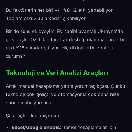
Bu faktörlerin her biri +/- %8-12 etki yapabiliyor.
Toplam etki %30'a kadar çıkabiliyor.
Bir de şunu ekleyeyim: Ev sahibi avantajı Ukrayna'da
çok güçlü. Özellikle taraftar desteği olan maçlarda bu
etki %18'e kadar çıkıyor. Hiç dikkat ettiniz mi bu
duruma?
Teknoloji ve Veri Analizi Araçları
Artık manuel hesaplama yapmıyorum açıkçası. Çünkü
teknoloji çok gelişti ve otomasyonla çok daha hızlı
sonuç alabiliyorsunuz.
Şu araçları kullanıyorum:
Excel/Google Sheets:
Temel hesaplamalar için