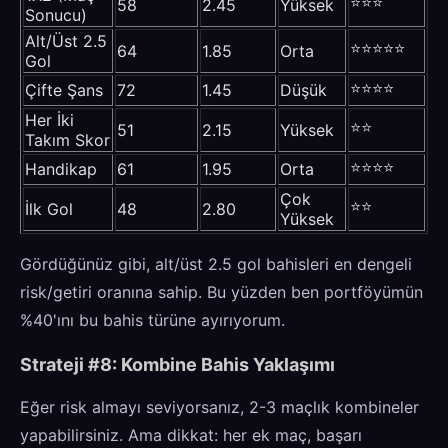
⭐⭐⭐
58
2.45
Yüksek
Sonucu)
Alt/Üst 2.5
⭐⭐⭐⭐⭐
64
1.85
Orta
Gol
⭐⭐⭐⭐
Çifte Şans
72
1.45
Düşük
Her İki
⭐⭐
51
2.15
Yüksek
Takım Skor
⭐⭐⭐⭐
Handikap
61
1.95
Orta
Çok
⭐⭐
İlk Gol
48
2.80
Yüksek
Gördüğünüz gibi, alt/üst 2.5 gol bahisleri en dengeli
risk/getiri oranına sahip. Bu yüzden ben portföyümün
%40'ını bu bahis türüne ayırıyorum.
Strateji #8: Kombine Bahis Yaklaşımı
Eğer risk almayı seviyorsanız, 2-3 maçlık kombineler
yapabilirsiniz. Ama dikkat: her ek maç, başarı