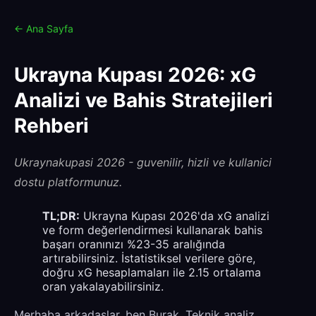
← Ana Sayfa
Ukrayna Kupası 2026: xG
Analizi ve Bahis Stratejileri
Rehberi
Ukraynakupasi 2026 - guvenilir, hizli ve kullanici
dostu platformunuz.
TL;DR:
Ukrayna Kupası 2026'da xG analizi
ve form değerlendirmesi kullanarak bahis
başarı oranınızı %23-35 aralığında
artırabilirsiniz. İstatistiksel verilere göre,
doğru xG hesaplamaları ile 2.15 ortalama
oran yakalayabilirsiniz.
Merhaba arkadaşlar, ben Burak. Teknik analiz