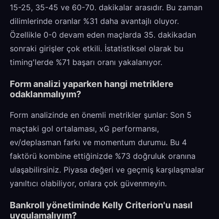
15-25, 35-45 ve 60-70. dakikalar arasıdır. Bu zaman
dilimlerinde oranlar %31 daha avantajlı oluyor.
Özellikle 0-0 devam eden maçlarda 35. dakikadan
sonraki girişler çok etkili. İstatistiksel olarak bu
timing'lerde %71 başarı oranı yakalanıyor.
Form analizi yaparken hangi metriklere
odaklanmalıyım?
Form analizinde en önemli metrikler şunlar: Son 5
maçtaki gol ortalaması, xG performansı,
ev/deplasman farkı ve momentum durumu. Bu 4
faktörü kombine ettiğinizde %73 doğruluk oranına
ulaşabilirsiniz. Piyasa değeri ve geçmiş karşılaşmalar
yanıltıcı olabiliyor, onlara çok güvenmeyin.
Bankroll yönetiminde Kelly Criterion'u nasıl
uygulamalıyım?