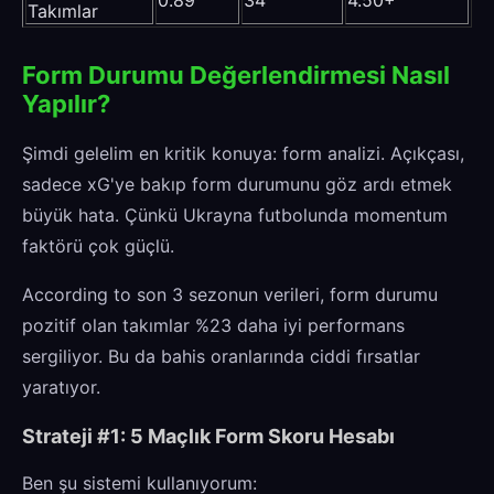
0.89
34
4.50+
Takımlar
Form Durumu Değerlendirmesi Nasıl
Yapılır?
Şimdi gelelim en kritik konuya: form analizi. Açıkçası,
sadece xG'ye bakıp form durumunu göz ardı etmek
büyük hata. Çünkü Ukrayna futbolunda momentum
faktörü çok güçlü.
According to son 3 sezonun verileri, form durumu
pozitif olan takımlar %23 daha iyi performans
sergiliyor. Bu da bahis oranlarında ciddi fırsatlar
yaratıyor.
Strateji #1: 5 Maçlık Form Skoru Hesabı
Ben şu sistemi kullanıyorum: