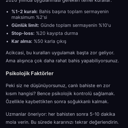
2026 yılında uygulanması gereken temel kurallar:
%1-2 kuralı:
Bahis başına toplam sermayenin
maksimum %2'si
Günlük limit:
Günde toplam sermayenin %10'u
Stop-loss:
%20 kayıpta durma
Kar alma:
%50 karla çıkış
Acikcasi, bu kuralları uygulamak başta zor geliyor.
Ama alışınca çok daha rahat bahis yapabiliyorsunuz.
Psikolojik Faktörler
Peki siz ne düşünüyorsunuz, canlı bahiste en zor
kısım hangisi? Bence psikolojik kontrolü sağlamak.
Özellikle kaybettikten sonra soğukkanlı kalmak.
Uzmanlar öneriyor: her bahisten sonra 5-10 dakika
mola verin. Bu sürede kararınızı tekrar değerlendirin.