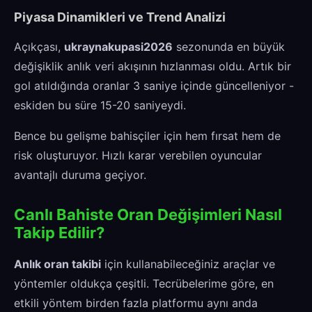
Piyasa Dinamikleri ve Trend Analizi
Açıkçası,
ukraynakupasi2026
sezonunda en büyük
değişiklik anlık veri akışının hızlanması oldu. Artık bir
gol atıldığında oranlar 3 saniye içinde güncelleniyor -
eskiden bu süre 15-20 saniyeydi.
Bence bu gelişme bahisçiler için hem fırsat hem de
risk oluşturuyor. Hızlı karar verebilen oyuncular
avantajlı duruma geçiyor.
Canlı Bahiste Oran Değişimleri Nasıl
Takip Edilir?
Anlık oran takibi
için kullanabileceğiniz araçlar ve
yöntemler oldukça çeşitli. Tecrübelerime göre, en
etkili yöntem birden fazla platformu aynı anda