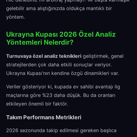
gelebilir ama alıştığınızda oldukça mantıklı bir
yöntem.
Ukrayna Kupası 2026 Özel Analiz
Yöntemleri Nelerdir?
Turnuvaya özel analiz teknikleri
geliştirmek, genel
stratejilerden çok daha etkili sonuçlar veriyor.
Ukrayna Kupası'nın kendine özgü dinamikleri var.
Veriler gösteriyor ki, kupada ev sahibi avantajı lig
maçlarına göre %23 daha düşük. Bu da oranları
etkileyen önemli bir faktör.
Takım Performans Metrikleri
2026 sezonunda takip edilmesi gereken başlıca