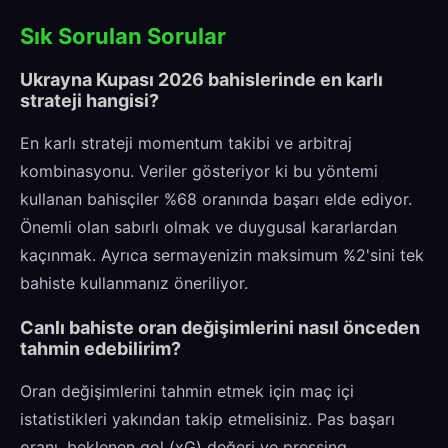
Sık Sorulan Sorular
Ukrayna Kupası 2026 bahislerinde en karlı
strateji hangisi?
En karlı strateji momentum takibi ve arbitraj
kombinasyonu. Veriler gösteriyor ki bu yöntemi
kullanan bahisçiler %68 oranında başarı elde ediyor.
Önemli olan sabırlı olmak ve duygusal kararlardan
kaçınmak. Ayrıca sermayenizin maksimum %2'sini tek
bahiste kullanmanız öneriliyor.
Canlı bahiste oran değişimlerini nasıl önceden
tahmin edebilirim?
Oran değişimlerini tahmin etmek için maç içi
istatistikleri yakından takip etmelisiniz. Pas başarı
oranı, beklenen gol (xG) değeri ve pressing