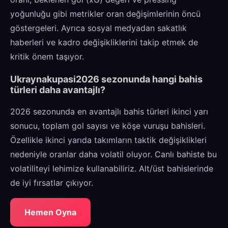
yoğunluğu gibi metrikler oran değişimlerinin öncü
göstergeleri. Ayrıca sosyal medyadan sakatlık
haberleri ve kadro değişikliklerini takip etmek de
kritik önem taşıyor.
Ukraynakupasi2026 sezonunda hangi bahis
türleri daha avantajlı?
2026 sezonunda en avantajlı bahis türleri ikinci yarı
sonucu, toplam gol sayısı ve köşe vuruşu bahisleri.
Özellikle ikinci yarıda takımların taktik değişiklikleri
nedeniyle oranlar daha volatil oluyor. Canlı bahiste bu
volatiliteyi lehimize kullanabiliriz. Alt/üst bahislerinde
de iyi fırsatlar çıkıyor.
Hemen Oyna