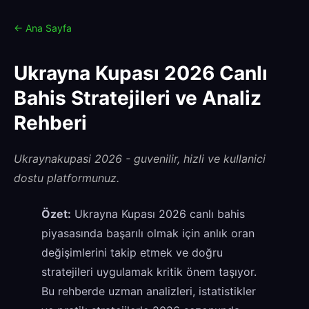
← Ana Sayfa
Ukrayna Kupası 2026 Canlı
Bahis Stratejileri ve Analiz
Rehberi
Ukraynakupasi 2026 - guvenilir, hizli ve kullanici
dostu platformunuz.
Özet:
Ukrayna Kupası 2026 canlı bahis
piyasasında başarılı olmak için anlık oran
değişimlerini takip etmek ve doğru
stratejileri uygulamak kritik önem taşıyor.
Bu rehberde uzman analizleri, istatistikler